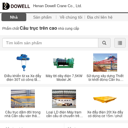
Henan Dowell Crane Co., Ltd.
Nhà
Sản phẩm
Về chúng tôi
Địa chỉ liên hệ
Cầu trục trên cao
Phẩm chất
nhà cung cấp
Điều khiển từ xa Xe đẩy
Máy tời dây điện 7,5KW
Sử dụng xây dựng Thiết
điện 30T có công tắc
Model JK
bị khởi động Cần trục
hành trình
Giàn dầm đôi Loại giàn
Cầu trục dầm đôi trong
Loại LD điện Máy trạm
Xe đẩy điện 20t Xe đẩy
nhà Cần cẩu vận thăng
cần cẩu di chuyển trên
có động cơ 15m / phút
với tính linh hoạt
không Dầm đơn