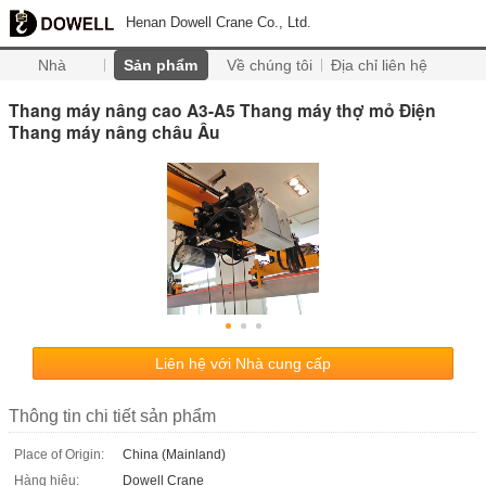
Henan Dowell Crane Co., Ltd.
Nhà
Sản phẩm
Về chúng tôi
Địa chỉ liên hệ
Thang máy nâng cao A3-A5 Thang máy thợ mỏ Điện
Thang máy nâng châu Âu
Liên hệ với Nhà cung cấp
Thông tin chi tiết sản phẩm
Place of Origin:
China (Mainland)
Hàng hiệu:
Dowell Crane