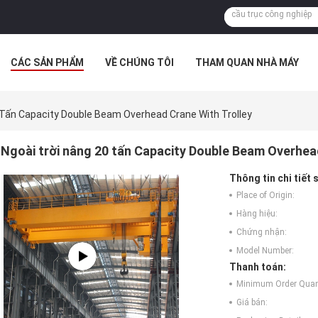
CÁC SẢN PHẨM
VỀ CHÚNG TÔI
THAM QUAN NHÀ MÁY
 HỢP
 Tấn Capacity Double Beam Overhead Crane With Trolley
Ngoài trời nâng 20 tấn Capacity Double Beam Overhea
Thông tin chi tiết
Place of Origin:
Hàng hiệu:
Chứng nhận:
Model Number:
Thanh toán:
Minimum Order Quant
Giá bán: