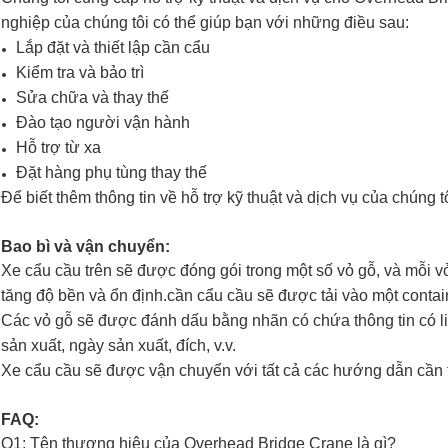
nghiệp của chúng tôi có thể giúp bạn với những điều sau:
Lắp đặt và thiết lập cần cẩu
Kiểm tra và bảo trì
Sửa chữa và thay thế
Đào tạo người vận hành
Hỗ trợ từ xa
Đặt hàng phụ tùng thay thế
Để biết thêm thông tin về hỗ trợ kỹ thuật và dịch vụ của chúng tô
Bao bì và vận chuyển:
Xe cẩu cầu trên sẽ được đóng gói trong một số vỏ gỗ, và mỗi v
tăng độ bền và ổn định.cần cẩu cầu sẽ được tải vào một contai
Các vỏ gỗ sẽ được đánh dấu bằng nhãn có chứa thông tin có l
sản xuất, ngày sản xuất, đích, v.v.
Xe cẩu cầu sẽ được vận chuyển với tất cả các hướng dẫn cần th
FAQ:
Q1: Tên thương hiệu của Overhead Bridge Crane là gì?