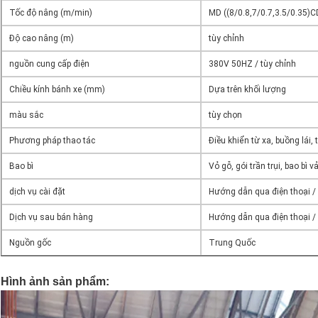
Tốc độ nâng (m/min)
MD ((8/0.8,7/0.7,3.5/0.35)C
Độ cao nâng (m)
tùy chỉnh
nguồn cung cấp điện
380V 50HZ / tùy chỉnh
Chiều kính bánh xe (mm)
Dựa trên khối lượng
màu sắc
tùy chọn
Phương pháp thao tác
Điều khiển từ xa, buồng lái,
Bao bì
Vỏ gỗ, gói trần trụi, bao bì 
dịch vụ cài đặt
Hướng dẫn qua điện thoại / v
Dịch vụ sau bán hàng
Hướng dẫn qua điện thoại / v
Nguồn gốc
Trung Quốc
Hình ảnh sản phẩm: