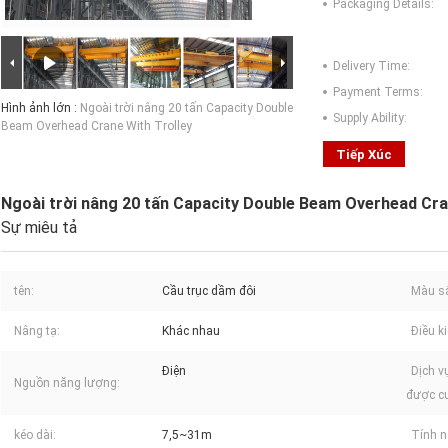
Packaging Details:
Delivery Time:
Payment Terms:
Hình ảnh lớn :
Ngoài trời nâng 20 tấn Capacity Double
Supply Ability:
Beam Overhead Crane With Trolley
Tiếp Xúc
Ngoài trời nâng 20 tấn Capacity Double Beam Overhead Cra
Sự miêu tả
tên:
Cầu trục dầm đôi
Màu s
Nâng tạ:
Khác nhau
Điều ki
Điện
Dịch v
Nguồn năng lượng:
được cu
kéo dài:
7,5~31m
Tính n