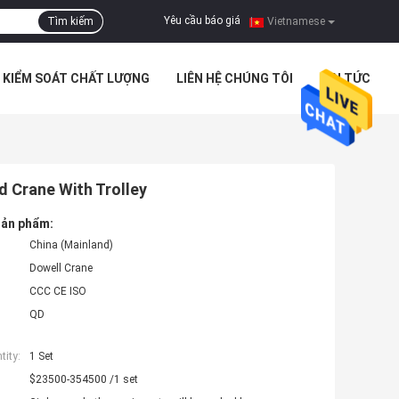
Yêu cầu báo giá
Tìm kiếm
|
Vietnamese
KIỂM SOÁT CHẤT LƯỢNG
LIÊN HỆ CHÚNG TÔI
TIN TỨC
d Crane With Trolley
 sản phẩm:
China (Mainland)
Dowell Crane
CCC CE ISO
QD
ity:
1 Set
$23500-354500 /1 set