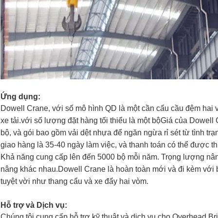
Ứng dụng:
Dowell Crane, với số mô hình QD là một cần cẩu cầu đệm hai 
xe tải.với số lượng đặt hàng tối thiểu là một bộGiá của Dowel
bộ, và gói bao gồm vải dệt nhựa để ngăn ngừa rỉ sét từ tình tr
giao hàng là 35-40 ngày làm việc, và thanh toán có thể được th
Khả năng cung cấp lên đến 5000 bộ mỗi năm. Trọng lượng nâng
nâng khác nhau.Dowell Crane là hoàn toàn mới và đi kèm với
tuyệt vời như thang cẩu và xe đẩy hai vòm.
Hỗ trợ và Dịch vụ:
Chúng tôi cung cấp hỗ trợ kỹ thuật và dịch vụ cho Overhead B