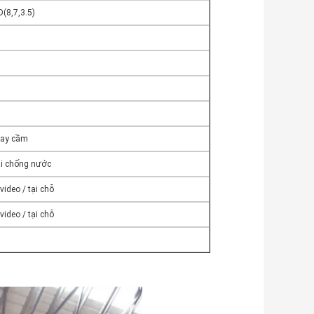
D(8,7,3.5)
 tay cầm
vải chống nước
ideo / tại chỗ
ideo / tại chỗ