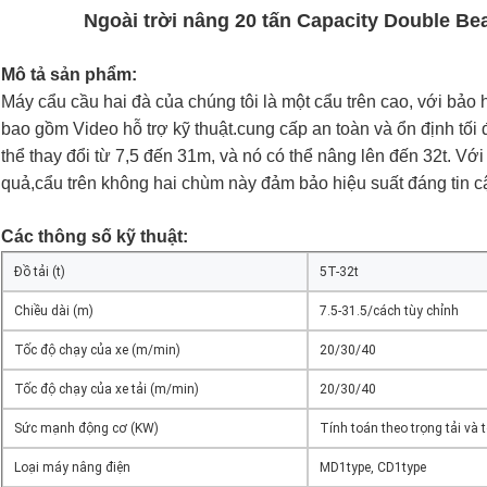
Ngoài trời nâng 20 tấn Capacity Double Be
Mô tả sản phẩm:
Máy cẩu cầu hai đà của chúng tôi là một cẩu trên cao, với bảo
bao gồm Video hỗ trợ kỹ thuật.cung cấp an toàn và ổn định tối
thể thay đổi từ 7,5 đến 31m, và nó có thể nâng lên đến 32t. Vớ
quả,cẩu trên không hai chùm này đảm bảo hiệu suất đáng tin cậ
Các thông số kỹ thuật:
Đồ tải (t)
5T-32t
Chiều dài (m)
7.5-31.5/cách tùy chỉnh
Tốc độ chạy của xe (m/min)
20/30/40
Tốc độ chạy của xe tải (m/min)
20/30/40
Sức mạnh động cơ (KW)
Tính toán theo trọng tải và 
Loại máy nâng điện
MD1type, CD1type