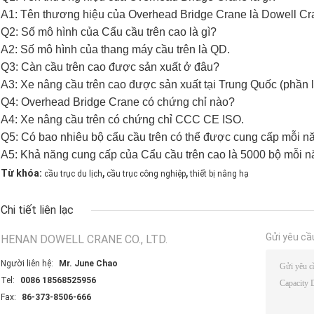
A1: Tên thương hiệu của Overhead Bridge Crane là Dowell Cr
Q2: Số mô hình của Cẩu cầu trên cao là gì?
A2: Số mô hình của thang máy cầu trên là QD.
Q3: Càn cầu trên cao được sản xuất ở đâu?
A3: Xe nâng cầu trên cao được sản xuất tại Trung Quốc (phần l
Q4: Overhead Bridge Crane có chứng chỉ nào?
A4: Xe nâng cầu trên có chứng chỉ CCC CE ISO.
Q5: Có bao nhiêu bộ cẩu cầu trên có thể được cung cấp mỗi 
A5: Khả năng cung cấp của Cẩu cầu trên cao là 5000 bộ mỗi n
,
,
Từ khóa:
cầu trục du lịch
cầu trục công nghiệp
thiết bị nâng hạ
Chi tiết liên lạc
Gửi yêu cầ
HENAN DOWELL CRANE CO., LTD.
Người liên hệ:
Mr. June Chao
Tel:
0086 18568525956
Fax:
86-373-8506-666