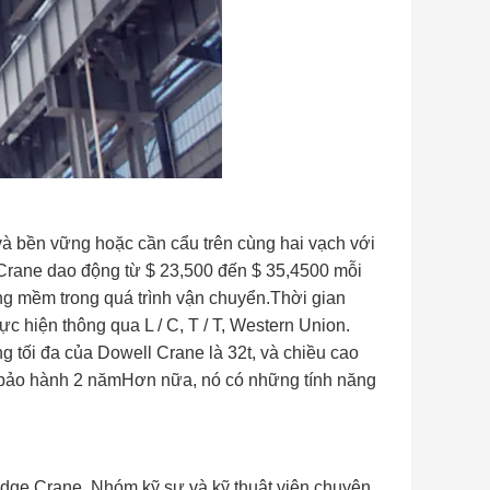
và bền vững hoặc cần cẩu trên cùng hai vạch với
l Crane dao động từ $ 23,500 đến $ 35,4500 mỗi
ạng mềm trong quá trình vận chuyển.Thời gian
ực hiện thông qua L / C, T / T, Western Union.
 tối đa của Dowell Crane là 32t, và chiều cao
 bảo hành 2 nămHơn nữa, nó có những tính năng
ridge Crane. Nhóm kỹ sư và kỹ thuật viên chuyên