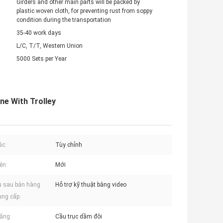
Girders and other main parts will be packed by
plastic woven cloth, for preventing rust from soppy
condition during the transportation
35-40 work days
L/C, T/T, Western Union
5000 Sets per Year
ne With Trolley
ắc:
Tùy chỉnh
ện:
Mới
ụ sau bán hàng
Hỗ trợ kỹ thuật bằng video
ng cấp:
ăng:
Cầu trục dầm đôi