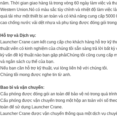
năm. Thời gian giao hàng là trong vòng 60 ngày làm việc và than
Western Union.Nó có màu sắc tùy chỉnh và nhiệt độ làm việc l
quá tải như một thiết bị an toàn và có khả năng cung cấp 500
cao chống nước vải dệt nhựa và phụ tùng được đóng gói trong
Hỗ trợ và Dịch vụ:
Launcher Crane cam kết cung cấp cho khách hàng hỗ trợ kỹ thuậ
thuật viên có kinh nghiệm của chúng tôi sẵn sàng trả lời bất kỳ 
kỳ vấn đề kỹ thuật nào bạn gặp phảiChúng tôi cũng cung cấp m
và ngân sách cụ thể của bạn.
Nếu bạn cần hỗ trợ kỹ thuật, vui lòng liên hệ với chúng tôi.
Chúng tôi mong được nghe tin từ anh.
Bao bì và vận chuyển:
Cẩu phóng được đóng gói an toàn để bảo vệ nó trong quá trìn
Cẩu phóng được vận chuyển trong một hộp an toàn với số the
toàn để sử dụng Launcher Crane.
Launcher Crane được vận chuyển thông qua một dịch vụ chuyển