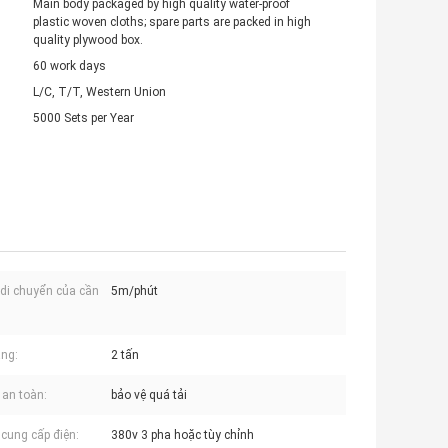
Main body packaged by high quality water-proof
plastic woven cloths; spare parts are packed in high
quality plywood box.
60 work days
L/C, T/T, Western Union
5000 Sets per Year
 di chuyển của cần
5m/phút
ng:
2 tấn
ị an toàn:
bảo vệ quá tải
cung cấp điện:
380v 3 pha hoặc tùy chỉnh