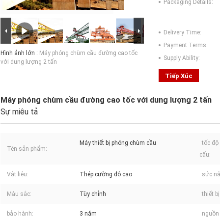
Packaging Details:
Delivery Time:
Payment Terms:
Hình ảnh lớn :
Máy phóng chùm cầu đường cao tốc
Supply Ability:
với dung lượng 2 tấn
Tiếp Xúc
Máy phóng chùm cầu đường cao tốc với dung lượng 2 tấn
Sự miêu tả
Máy thiết bị phóng chùm cầu
tốc độ
Tên sản phẩm:
cẩu:
Vật liệu:
Thép cường độ cao
sức nâ
Màu sắc:
Tùy chỉnh
thiết b
bảo hành:
3 năm
nguồn 