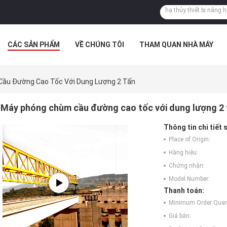
CÁC SẢN PHẨM
VỀ CHÚNG TÔI
THAM QUAN NHÀ MÁY
 HỢP
ầu Đường Cao Tốc Với Dung Lượng 2 Tấn
Máy phóng chùm cầu đường cao tốc với dung lượng 2 
Thông tin chi tiết
Place of Origin:
Hàng hiệu:
Chứng nhận:
Model Number:
Thanh toán:
Minimum Order Quant
Giá bán: