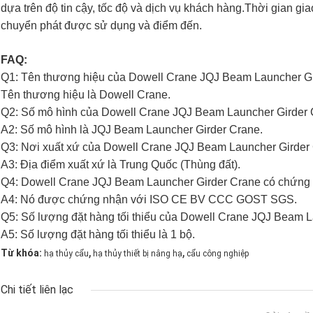
dựa trên độ tin cậy, tốc độ và dịch vụ khách hàng.Thời gian gi
chuyển phát được sử dụng và điểm đến.
FAQ:
Q1: Tên thương hiệu của Dowell Crane JQJ Beam Launcher Gir
Tên thương hiệu là Dowell Crane.
Q2: Số mô hình của Dowell Crane JQJ Beam Launcher Girder C
A2: Số mô hình là JQJ Beam Launcher Girder Crane.
Q3: Nơi xuất xứ của Dowell Crane JQJ Beam Launcher Girder
A3: Địa điểm xuất xứ là Trung Quốc (Thùng đất).
Q4: Dowell Crane JQJ Beam Launcher Girder Crane có chứng
A4: Nó được chứng nhận với ISO CE BV CCC GOST SGS.
Q5: Số lượng đặt hàng tối thiểu của Dowell Crane JQJ Beam L
A5: Số lượng đặt hàng tối thiểu là 1 bộ.
,
,
Từ khóa:
hạ thủy cẩu
hạ thủy thiết bị nâng hạ
cẩu công nghiệp
Chi tiết liên lạc