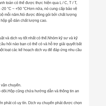
h toán có thể được thực hiện qua L / C, T / T,
à -20 °C ~ +50 °CHơn nữa, nó cung cấp bảo vệ
0 bộ mỗi năm.Nó được đóng gói bởi chất lượng
 hộp gỗ dán chất lượng cao.
t và dịch vụ tốt nhất có thể.Nhóm kỹ sư và kỹ
câu hỏi nào bạn có thể có và hỗ trợ giải quyết bất
ột loạt các kế hoạch dịch vụ để đáp ứng nhu cầu
h vận chuyển.
o dõi.Hộp cũng chứa hướng dẫn và thông tin an
 phát có uy tín. Dịch vụ chuyển phát được chọn