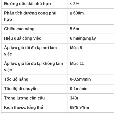
Đường dốc dài phù hợp
≤ 2%
Phân tích đường cong phù
≥ 600m
hợp
Chiều cao nâng
5.6m
Hiệu quả công việc
6 miếng/ngày
Áp lực gió tối đa tại nơi làm
Mức 6
việc
Áp lực gió tối đa tại không làm
Mức 11
việc
Tốc độ nâng
0-0,5m/min
Tốc độ di chuyển
0-1m/min
Trọng lượng cần cẩu
343t
Kích thước tổng thể
69*8,9*9m