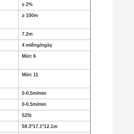
≤ 2%
≥ 100m
7.2m
4 miếng/ngày
Mức 6
Mức 11
0-0,5m/min
0-0,5m/min
525t
59.3*17.1*12.1m