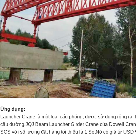
Ứng dụng:
Launcher Crane là một loại cẩu phóng, được sử dụng rộng rãi 
cầu đường.JQJ Beam Launcher Girder Crane của Dowell Cr
SGS với số lượng đặt hàng tối thiểu là 1 SetNó có giá từ US