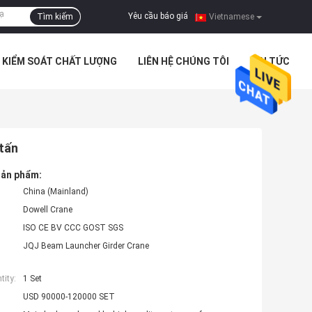
Yêu cầu báo giá
Tìm kiếm
|
Vietnamese
KIỂM SOÁT CHẤT LƯỢNG
LIÊN HỆ CHÚNG TÔI
TIN TỨC
tấn
 sản phẩm:
China (Mainland)
Dowell Crane
ISO CE BV CCC GOST SGS
JQJ Beam Launcher Girder Crane
ity:
1 Set
USD 90000-120000 SET