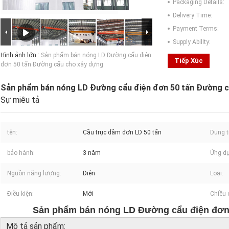
Packaging Details:
Delivery Time:
Payment Terms:
Supply Ability:
Hình ảnh lớn :
Sản phẩm bán nóng LD Đường cẩu điện
Tiếp Xúc
đơn 50 tấn Đường cẩu cho xây dựng
Sản phẩm bán nóng LD Đường cẩu điện đơn 50 tấn Đường c
Sự miêu tả
tên:
Cầu trục dầm đơn LD 50 tấn
Dung t
bảo hành:
3 năm
Ứng d
Nguồn năng lượng:
Điện
Loại:
Điều kiện:
Mới
Chiều 
Sản phẩm bán nóng LD Đường cẩu điện đơn
Mô tả sản phẩm: