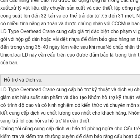
cần cẩu nâng trên cao. Nó được sử dụng rộng rãi trong các ứng
xuất,xử lý vật liệu, dây chuyền sản xuất và các thiết lập công n
công suất lên đến 32 tấn và có thể trải dài từ 7,5 đến 31 mét.
có nhiều tính năng an toàn và được chứng nhận với CCCMua ba
LD Type Overhead Crane cung cấp giá trị đặc biệt cho phạm vi
gói với hộp gỗ dán hoặc vải dệt nhựa để đảm bảo giao hàng an 
đến trong vòng 35-40 ngày làm việc sau khi muaNó chấp nhận th
Union.loại LD này cần cẩu trên cao được đảm bảo là trong tình
của bạn.
Hỗ trợ và Dịch vụ:
LD Type Overhead Crane cung cấp hỗ trợ kỹ thuật và dịch vụ cho
giám sát hiệu suất sản phẩm và đào tạo.Nhóm hỗ trợ kỹ thuật v
có trình độ cao và có kinh nghiệm có kiến thức và chuyên môn 
kết cung cấp dịch vụ chất lượng cao nhất cho khách hàng. Nhóm 
sàng trả lời câu hỏi và hỗ trợ khi cần thiết.
Chúng tôi cũng cung cấp dịch vụ bảo trì phòng ngừa cho Cẩu trê
kiểm tra và kiểm tra thường xuyên để đảm bảo rằng cẩu hoạt đ