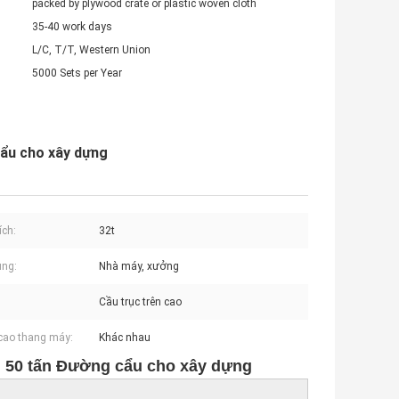
packed by plywood crate or plastic woven cloth
35-40 work days
L/C, T/T, Western Union
5000 Sets per Year
ẩu cho xây dựng
ích:
32t
ụng:
Nhà máy, xưởng
Cầu trục trên cao
cao thang máy:
Khác nhau
 50 tấn Đường cẩu cho xây dựng