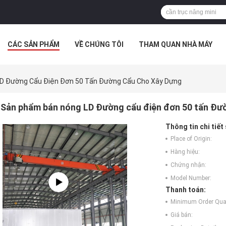
CÁC SẢN PHẨM
VỀ CHÚNG TÔI
THAM QUAN NHÀ MÁY
 HỢP
D Đường Cẩu Điện Đơn 50 Tấn Đường Cẩu Cho Xây Dựng
Sản phẩm bán nóng LD Đường cẩu điện đơn 50 tấn Đư
Thông tin chi tiết
Place of Origin:
Hàng hiệu:
Chứng nhận:
Model Number:
Thanh toán:
Minimum Order Quan
Giá bán: