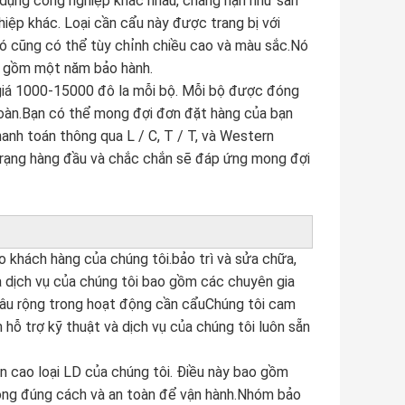
 dụng công nghiệp khác nhau, chẳng hạn như sản
ghiệp khác. Loại cần cẩu này được trang bị với
 Nó cũng có thể tùy chỉnh chiều cao và màu sắc.Nó
o gồm một năm bảo hành.
 giá 1000-15000 đô la mỗi bộ. Mỗi bộ được đóng
toàn.Bạn có thể mong đợi đơn đặt hàng của bạn
anh toán thông qua L / C, T / T, và Western
 trạng hàng đầu và chắc chắn sẽ đáp ứng mong đợi
 khách hàng của chúng tôi.bảo trì và sửa chữa,
à dịch vụ của chúng tôi bao gồm các chuyên gia
sâu rộng trong hoạt động cần cẩuChúng tôi cam
hỗ trợ kỹ thuật và dịch vụ của chúng tôi luôn sẵn
n cao loại LD của chúng tôi. Điều này bao gồm
ộng đúng cách và an toàn để vận hành.Nhóm bảo