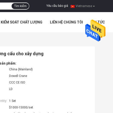
Yêu cầu báo giá
Tìm kiếm
|
Vietnamese
KIỂM SOÁT CHẤT LƯỢNG
LIÊN HỆ CHÚNG TÔI
TIN TỨC
ờng cẩu cho xây dựng
 sản phẩm:
China (Mainland)
Dowell Crane
CCC CE ISO
LD
tity:
1 Set
$1000-15000/set